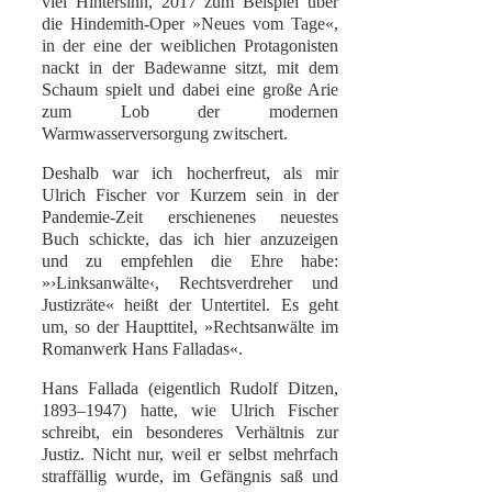
viel Hintersinn, 2017 zum Beispiel über
die Hindemith-Oper »Neues vom Tage«,
in der eine der weiblichen Protagonisten
nackt in der Badewanne sitzt, mit dem
Schaum spielt und dabei eine große Arie
zum Lob der modernen
Warmwasserversorgung zwitschert.
Deshalb war ich hocherfreut, als mir
Ulrich Fischer vor Kurzem sein in der
Pandemie-Zeit erschienenes neuestes
Buch schickte, das ich hier anzuzeigen
und zu empfehlen die Ehre habe:
»›Linksanwälte‹, Rechtsverdreher und
Justizräte« heißt der Untertitel. Es geht
um, so der Haupttitel, »Rechtsanwälte im
Romanwerk Hans Falladas«.
Hans Fallada (eigentlich Rudolf Ditzen,
1893–1947) hatte, wie Ulrich Fischer
schreibt, ein besonderes Verhältnis zur
Justiz. Nicht nur, weil er selbst mehrfach
straffällig wurde, im Gefängnis saß und