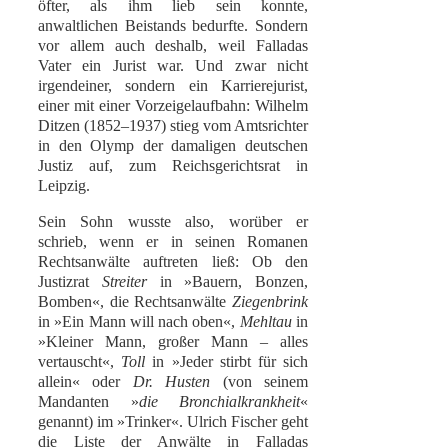
öfter, als ihm lieb sein konnte,
anwaltlichen Beistands bedurfte. Sondern
vor allem auch deshalb, weil Falladas
Vater ein Jurist war. Und zwar nicht
irgendeiner, sondern ein Karrierejurist,
einer mit einer Vorzeigelaufbahn: Wilhelm
Ditzen (1852–1937) stieg vom Amtsrichter
in den Olymp der damaligen deutschen
Justiz auf, zum Reichsgerichtsrat in
Leipzig.
Sein Sohn wusste also, worüber er
schrieb, wenn er in seinen Romanen
Rechtsanwälte auftreten ließ: Ob den
Justizrat
Streiter
in »Bauern, Bonzen,
Bomben«, die Rechtsanwälte
Ziegenbrink
in »Ein Mann will nach oben«,
Mehltau
in
»Kleiner Mann, großer Mann – alles
vertauscht«,
Toll
in »Jeder stirbt für sich
allein« oder
Dr. Husten
(von seinem
Mandanten »
die Bronchialkrankheit
«
genannt) im »Trinker«. Ulrich Fischer geht
die Liste der Anwälte in Falladas