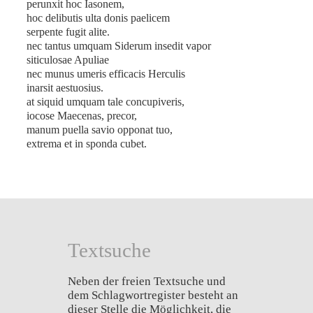
perunxit hoc Iasonem,
hoc delibutis ulta donis paelicem
serpente fugit alite.
nec tantus umquam Siderum insedit vapor
siticulosae Apuliae
nec munus umeris efficacis Herculis
inarsit aestuosius.
at siquid umquam tale concupiveris,
iocose Maecenas, precor,
manum puella savio opponat tuo,
extrema et in sponda cubet.
Textsuche
Neben der freien Textsuche und
dem Schlagwortregister besteht an
dieser Stelle die Möglichkeit, die