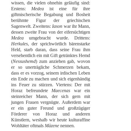
wissen, die vielen ohnehin geläufig sind:
Erstens:
Medea
ist eine für ihre
giftmischerische Begabung und Bosheit
berühmte Figur der griechischen
Sagenwelt. Zweitens:
Iason
war ihr Mann,
dessen zweite Frau von der eifersüchtigen
Medea
umgebracht wurde. Drittens:
Herkules
, der sprichwörtlich bärenstarke
Held, starb daran, dass seine Frau ihm
versehentlich ein mit Gift getränktes Hemd
(
Nessushemd
) zum anziehen gab, wovon
er so unerträgliche Schmerzen bekam,
dass er es vorzog, seinem irdischen Leben
ein Ende zu machen und sich eigenhändig
ins Feuer zu stürzen. Viertens: Der mit
Horaz befreundete
Maecenas
war ein
steinreicher Mann, der sich gern mit
jungen Frauen vergnügte. Außerdem war
er ein guter Freund und großzügiger
Förderer von Horaz und anderen
Künstlern, weshalb wir heute kulturaffine
Wohltäter oftmals
Mäzene
nennen.