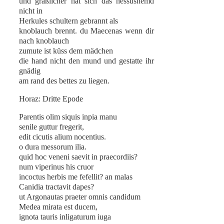
und gräßlicher hat sich das nessushemd
nicht in
Herkules schultern gebrannt als
knoblauch brennt. du Maecenas wenn dir
nach knoblauch
zumute ist küss dem mädchen
die hand nicht den mund und gestatte ihr
gnädig
am rand des bettes zu liegen.
Horaz: Dritte Epode
Parentis olim siquis inpia manu
senile guttur fregerit,
edit cicutis alium nocentius.
o dura messorum ilia.
quid hoc veneni saevit in praecordiis?
num viperinus his cruor
incoctus herbis me fefellit? an malas
Canidia tractavit dapes?
ut Argonautas praeter omnis candidum
Medea mirata est ducem,
ignota tauris inligaturum iuga